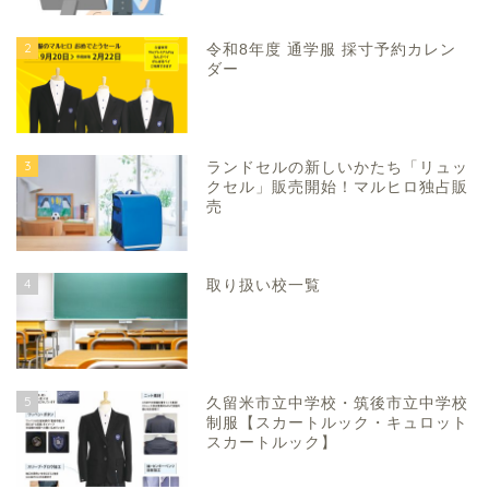
2
令和8年度 通学服 採寸予約カレン
ダー
3
ランドセルの新しいかたち「リュッ
クセル」販売開始！マルヒロ独占販
売
4
取り扱い校一覧
5
久留米市立中学校・筑後市立中学校
制服【スカートルック・キュロット
スカートルック】