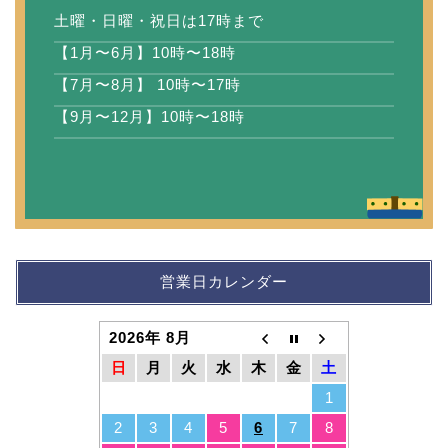
土曜・日曜・祝日は17時まで
【1月〜6月】10時〜18時
【7月〜8月】 10時〜17時
【9月〜12月】10時〜18時
営業日カレンダー
2026年 8月
日
月
火
水
木
金
土
1
2
3
4
5
6
7
8