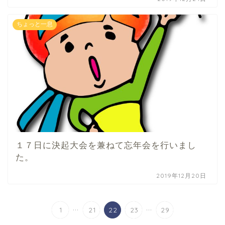
ちょっと一息
１７日に決起大会を兼ねて忘年会を行いまし
た。
2019年12月20日
...
...
1
21
22
23
29