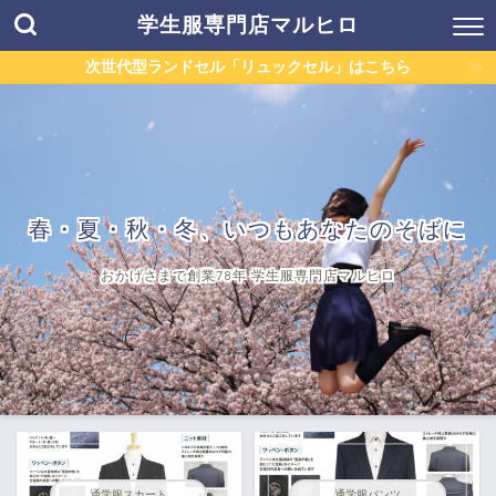
学生服専門店マルヒロ
次世代型ランドセル「リュックセル」はこちら
春・夏・秋・冬、いつもあなたのそばに
おかげさまで創業78年 学生服専門店マルヒロ
通学服スカート
通学服パンツ