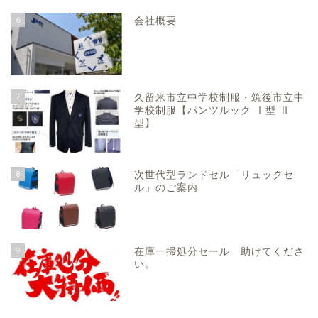
6
会社概要
7
久留米市立中学校制服・筑後市立中
学校制服【パンツルック Ⅰ型 Ⅱ
型】
8
次世代型ランドセル「リュックセ
ル」のご案内
9
在庫一掃処分セール 助けてくださ
い。