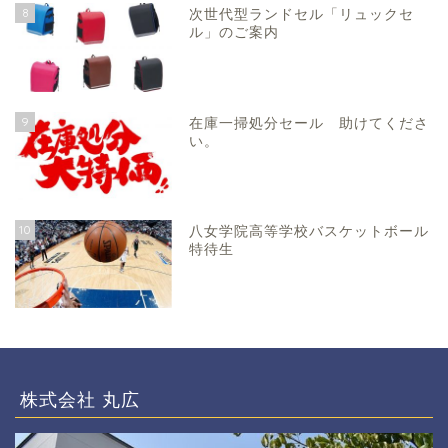
8
次世代型ランドセル「リュックセ
ル」のご案内
9
在庫一掃処分セール 助けてくださ
い。
10
八女学院高等学校バスケットボール
特待生
株式会社 丸広