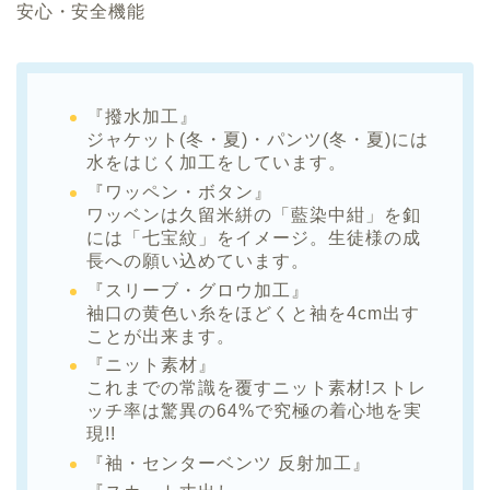
安心・安全機能
『撥水加工』
ジャケット(冬・夏)・パンツ(冬・夏)には
水をはじく加工をしています。
『ワッペン・ボタン』
ワッベンは久留米絣の「藍染中紺」を釦
には「七宝紋」をイメージ。生徒様の成
長への願い込めています。
『スリーブ・グロウ加工』
袖口の黄色い糸をほどくと袖を4cm出す
ことが出来ます。
『ニット素材』
これまでの常識を覆すニット素材!ストレ
ッチ率は驚異の64%で究極の着心地を実
現!!
『袖・センターベンツ 反射加工』