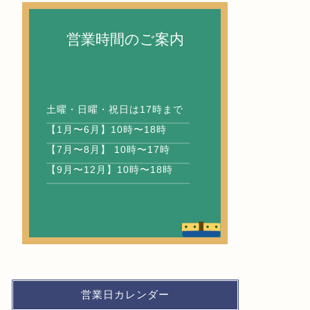
営業時間のご案内
土曜・日曜・祝日は17時まで
【速報】令和9年度 新入学向け「通
【202
【1月〜6月】10時〜18時
学標準服カタログ」完成！
商品券（
【7月〜8月】 10時〜17時
【9月〜12月】10時〜18時
2026年7月5日
お知らせ
お知らせ
営業日カレンダー