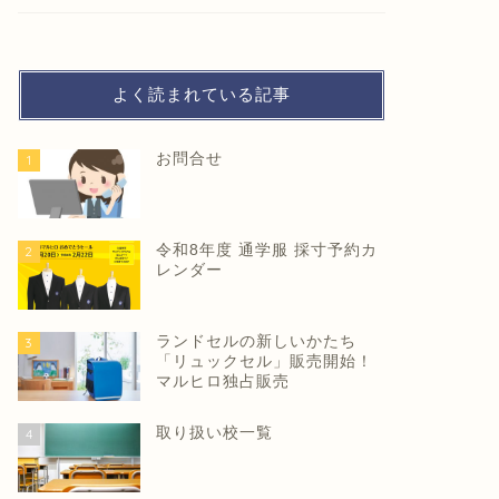
よく読まれている記事
お問合せ
1
20%お得にお買い物！久留米市プレ
20%お
ミアム付き商品券（紙タイプ） 応募
ミアム付
令和8年度 通学服 採寸予約カ
2
受付スタート
ド
レンダー
2026年5月23日
ランドセルの新しいかたち
3
「リュックセル」販売開始！
お知らせ
お知らせ
マルヒロ独占販売
取り扱い校一覧
4