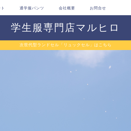
ート
通学服パンツ
会社概要
お問合せ
学生服専門店マルヒロ
次世代型ランドセル「リュックセル」はこちら