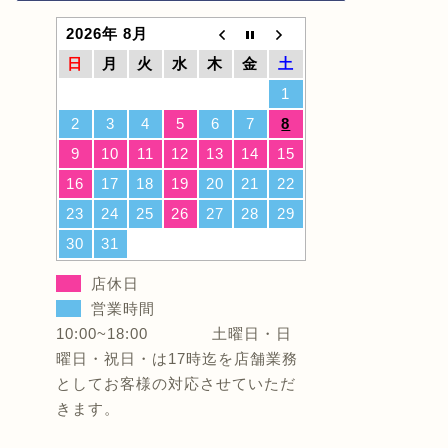
2026年 8月
日
月
火
水
木
金
土
【マルヒロ】夏の営業スケジュール
【重要】
＆お直し・内覧会のお知らせ☀️
（通常営
1
2
3
4
5
6
7
8
2026年6月28日
9
10
11
12
13
14
15
16
17
18
19
20
21
22
お知らせ
お知らせ
23
24
25
26
27
28
29
30
31
店休日
営業時間
10:00~18:00 土曜日・日
曜日・祝日・は17時迄を店舗業務
としてお客様の対応させていただ
復旧済【重要】昨夜の雷雨による電
令和9年
きます。
話回線不具合および不通のお知らせ
内覧会」