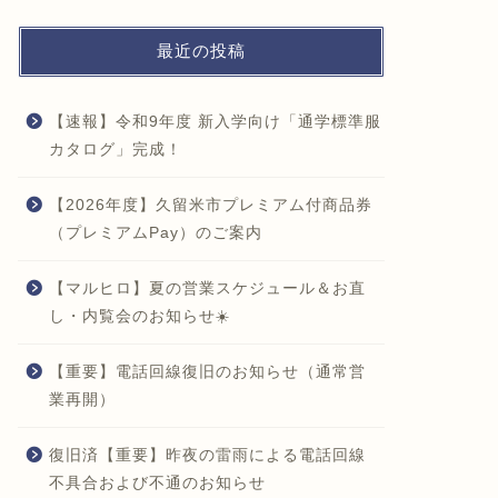
2026年6月26日
最近の投稿
お知らせ
お知らせ
【速報】令和9年度 新入学向け「通学標準服
カタログ」完成！
【2026年度】久留米市プレミアム付商品券
（プレミアムPay）のご案内
【マルヒロ】夏の営業スケジュール＆お直
マルヒロ厳選米「こめ光っちゃん」
育ち盛り
し・内覧会のお知らせ☀️
のご案内｜学生服専門店マルヒロ
ちゃん」
ェクト開
【重要】電話回線復旧のお知らせ（通常営
業再開）
2026年6月10日
復旧済【重要】昨夜の雷雨による電話回線
不具合および不通のお知らせ
お知らせ
お知らせ