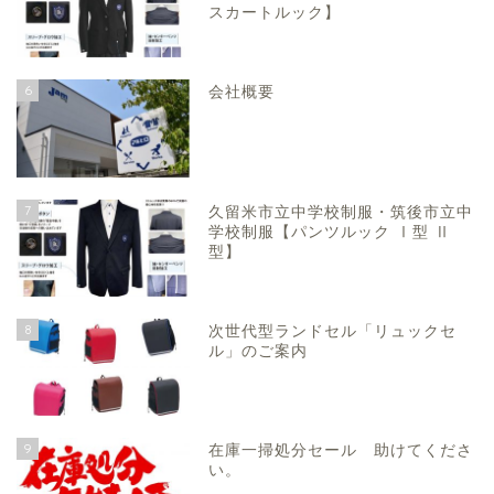
スカートルック】
6
会社概要
7
久留米市立中学校制服・筑後市立中
学校制服【パンツルック Ⅰ型 Ⅱ
型】
8
次世代型ランドセル「リュックセ
ル」のご案内
9
在庫一掃処分セール 助けてくださ
い。