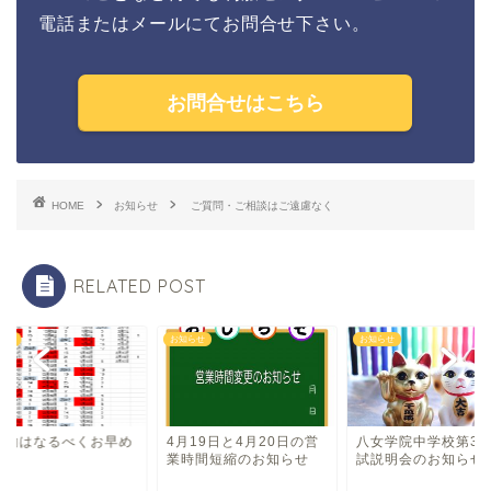
電話またはメールにてお問合せ下さい。
お問合せはこちら
HOME
お知らせ
ご質問・ご相談はご遠慮なく
RELATED POST
らせ
お知らせ
お知らせ
予約はなるべくお早め
4月19日と4月20日の営
八女学院中学校第3
。
業時間短縮のお知らせ
試説明会のお知らせ