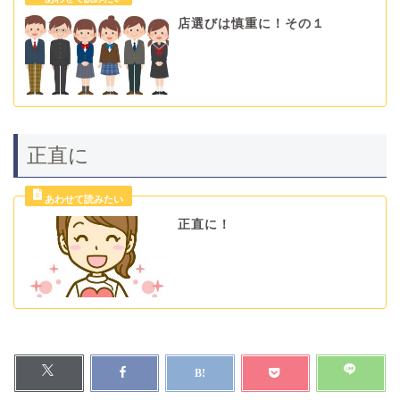
店選びは慎重に！その１
正直に
正直に！