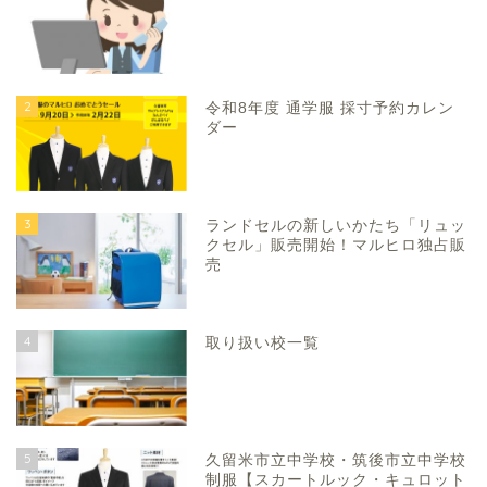
2
令和8年度 通学服 採寸予約カレン
ダー
3
ランドセルの新しいかたち「リュッ
クセル」販売開始！マルヒロ独占販
売
4
取り扱い校一覧
5
久留米市立中学校・筑後市立中学校
制服【スカートルック・キュロット