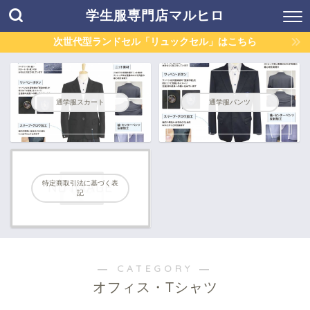
学生服専門店マルヒロ
次世代型ランドセル「リュックセル」はこちら
通学服スカート
通学服パンツ
特定商取引法に基づく表
記
― CATEGORY ―
オフィス・Tシャツ