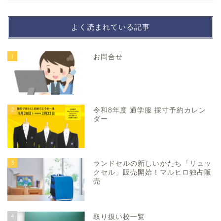
よく読まれている記事
1
お問合せ
2
令和8年度 通学服 採寸予約カレン
ダー
3
ランドセルの新しいかたち「リュッ
クセル」販売開始！マルヒロ独占販
売
4
取り扱い校一覧