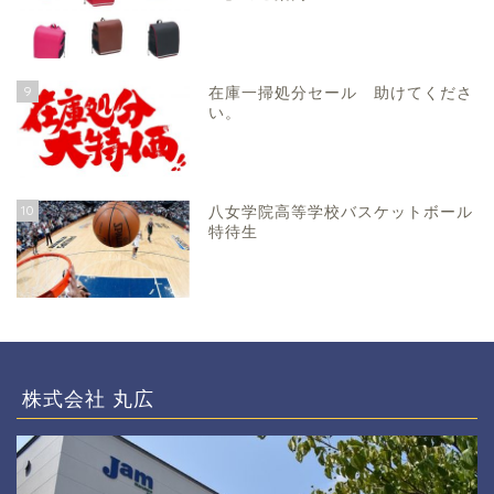
9
在庫一掃処分セール 助けてくださ
い。
10
八女学院高等学校バスケットボール
特待生
株式会社 丸広