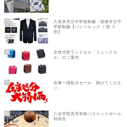
7
久留米市立中学校制服・筑後市立中
学校制服【パンツルック Ⅰ型 Ⅱ
型】
8
次世代型ランドセル「リュックセ
ル」のご案内
9
在庫一掃処分セール 助けてくださ
い。
10
八女学院高等学校バスケットボール
特待生