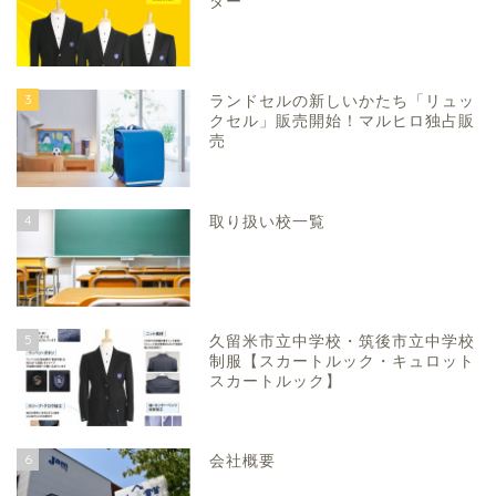
ダー
3
ランドセルの新しいかたち「リュッ
クセル」販売開始！マルヒロ独占販
売
4
取り扱い校一覧
5
久留米市立中学校・筑後市立中学校
制服【スカートルック・キュロット
スカートルック】
6
会社概要