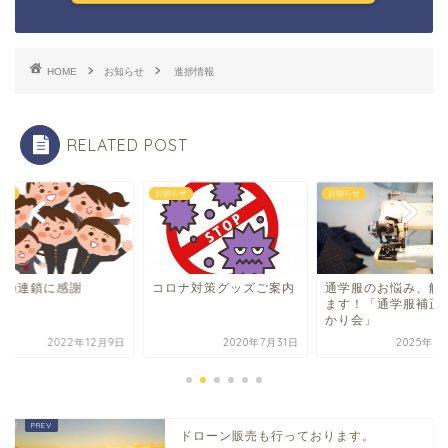
HOME
お知らせ
進捗情報
RELATED POST
らせ
お知らせ
お知らせ
介の連鎖に感謝
コロナ対策グッズご案内
通学服のお悩み、解
ます！「通学服補正
かり会」
2022年12月9日
2020年7月31日
2025年7
ドローン販売も行っております。