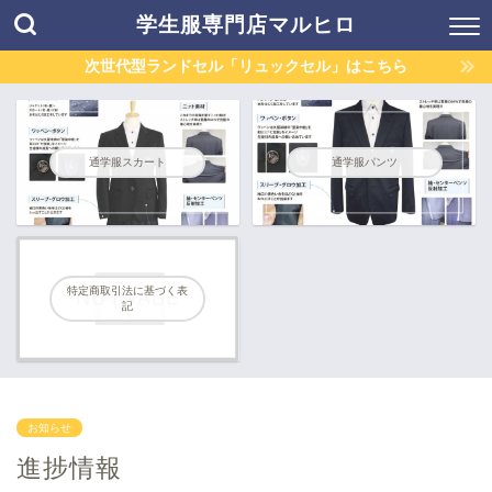
学生服専門店マルヒロ
次世代型ランドセル「リュックセル」はこちら
通学服スカート
通学服パンツ
特定商取引法に基づく表
記
お知らせ
進捗情報