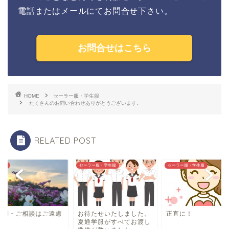
電話またはメールにてお問合せ下さい。
お問合せはこちら
HOME
セーラー服・学生服
たくさんのお問い合わせありがとうございます。
RELATED POST
らせ
セーラー服・学生服
セーラー服・学生服
質問・ご相談はご遠慮
お待たせいたしました。
正直に！
く
夏通学服がすべてお渡し