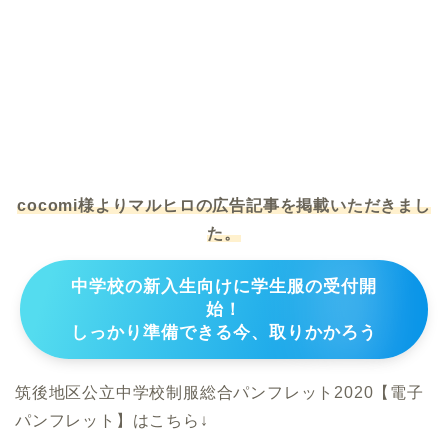
＃cocomi #久留米市 #繁盛店 #学生服販売 ＃学生
服の店 #学生服店
#日本一 #地域一番店
cocomi様よりマルヒロの広告記事を掲載いただきまし
た。
中学校の新入生向けに学生服の受付開
始！
しっかり準備できる今、取りかかろう
筑後地区公立中学校制服総合パンフレット2020【電子
パンフレット】はこちら↓