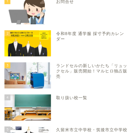
1
お問合せ
2
令和8年度 通学服 採寸予約カレン
ダー
3
ランドセルの新しいかたち「リュッ
クセル」販売開始！マルヒロ独占販
売
4
取り扱い校一覧
5
久留米市立中学校・筑後市立中学校