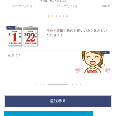
準備が整いました。
2020年10月11日
2019年2月22日
2019年10
即位礼正殿の儀のお祝いの為お休みをい
ただきます。
正直に！
電話番号