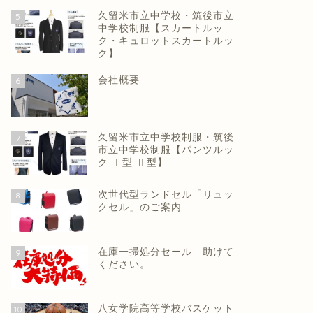
久留米市立中学校・筑後市立
5
中学校制服【スカートルッ
ク・キュロットスカートルッ
ク】
会社概要
6
久留米市立中学校制服・筑後
7
市立中学校制服【パンツルッ
ク Ⅰ型 Ⅱ型】
次世代型ランドセル「リュッ
8
クセル」のご案内
在庫一掃処分セール 助けて
9
ください。
八女学院高等学校バスケット
10