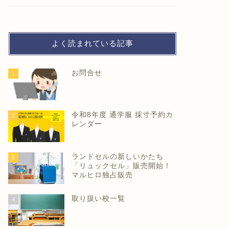
よく読まれている記事
お問合せ
1
令和8年度 通学服 採寸予約カ
2
レンダー
ランドセルの新しいかたち
3
「リュックセル」販売開始！
マルヒロ独占販売
取り扱い校一覧
4