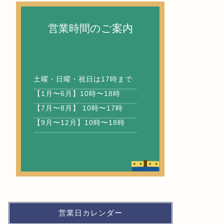
営業時間のご案内
土曜・日曜・祝日は17時まで
【速報】令和9年度 新入学向け「通
【202
【1月〜6月】10時〜18時
学標準服カタログ」完成！
商品券（
【7月〜8月】 10時〜17時
【9月〜12月】10時〜18時
2026年7月5日
お知らせ
お知らせ
営業日カレンダー