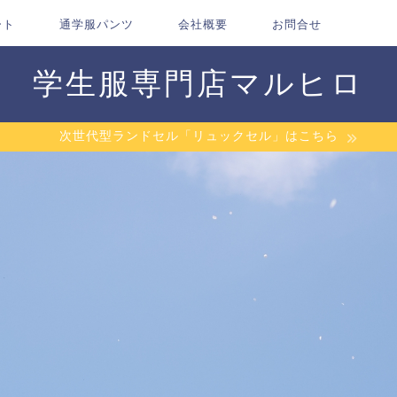
ート
通学服パンツ
会社概要
お問合せ
学生服専門店マルヒロ
次世代型ランドセル「リュックセル」はこちら