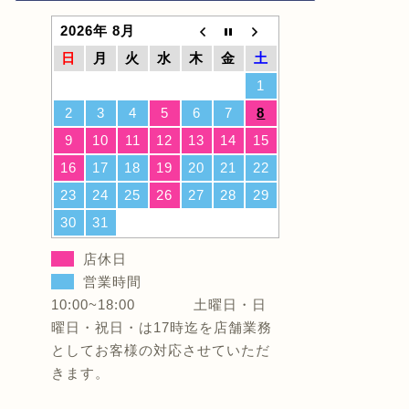
2026年 8月
日
月
火
水
木
金
土
【マルヒロ】夏の営業スケジュール
【重要】
＆お直し・内覧会のお知らせ☀️
（通常営
1
2
3
4
5
6
7
8
2026年6月28日
9
10
11
12
13
14
15
16
17
18
19
20
21
22
お知らせ
お知らせ
23
24
25
26
27
28
29
30
31
店休日
営業時間
10:00~18:00 土曜日・日
曜日・祝日・は17時迄を店舗業務
としてお客様の対応させていただ
復旧済【重要】昨夜の雷雨による電
令和9年
きます。
話回線不具合および不通のお知らせ
内覧会」