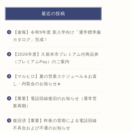
2026年6月26日
最近の投稿
お知らせ
お知らせ
【速報】令和9年度 新入学向け「通学標準服
カタログ」完成！
【2026年度】久留米市プレミアム付商品券
（プレミアムPay）のご案内
【マルヒロ】夏の営業スケジュール＆お直
マルヒロ厳選米「こめ光っちゃん」
育ち盛り
し・内覧会のお知らせ☀️
のご案内｜学生服専門店マルヒロ
ちゃん」
ェクト開
【重要】電話回線復旧のお知らせ（通常営
業再開）
2026年6月10日
復旧済【重要】昨夜の雷雨による電話回線
不具合および不通のお知らせ
お知らせ
お知らせ