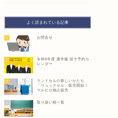
よく読まれている記事
お問合せ
1
20%お得にお買い物！久留米市プレ
20%お
ミアム付き商品券（紙タイプ） 応募
ミアム付
令和8年度 通学服 採寸予約カ
2
受付スタート
ド
レンダー
2026年5月23日
ランドセルの新しいかたち
3
「リュックセル」販売開始！
お知らせ
お知らせ
マルヒロ独占販売
取り扱い校一覧
4