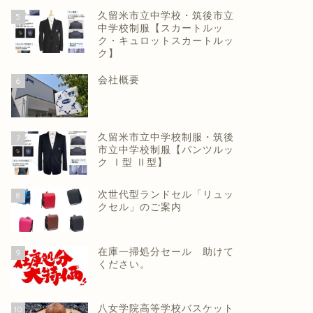
久留米市立中学校・筑後市立
5
中学校制服【スカートルッ
ク・キュロットスカートルッ
ク】
会社概要
6
久留米市立中学校制服・筑後
7
市立中学校制服【パンツルッ
ク Ⅰ型 Ⅱ型】
次世代型ランドセル「リュッ
8
クセル」のご案内
在庫一掃処分セール 助けて
9
ください。
八女学院高等学校バスケット
10