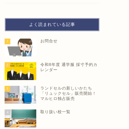
よく読まれている記事
お問合せ
1
令和8年度 通学服 採寸予約カ
2
レンダー
ランドセルの新しいかたち
3
「リュックセル」販売開始！
マルヒロ独占販売
取り扱い校一覧
4