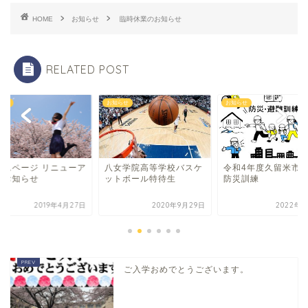
HOME
お知らせ
臨時休業のお知らせ
RELATED POST
らせ
お知らせ
お知らせ
ームページ リニューア
八女学院高等学校バスケ
令和4年度久留米市
のお知らせ
ットボール特待生
防災訓練
2019年4月27日
2020年9月29日
2022年7
ご入学おめでとうございます。