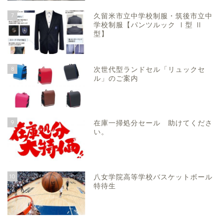
7
久留米市立中学校制服・筑後市立中
学校制服【パンツルック Ⅰ型 Ⅱ
型】
8
次世代型ランドセル「リュックセ
ル」のご案内
9
在庫一掃処分セール 助けてくださ
い。
10
八女学院高等学校バスケットボール
特待生