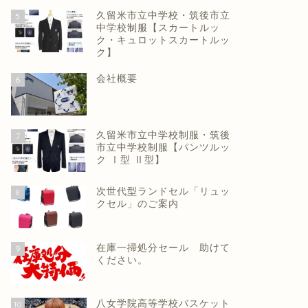
久留米市立中学校・筑後市立
5
中学校制服【スカートルッ
ク・キュロットスカートルッ
ク】
会社概要
6
久留米市立中学校制服・筑後
7
市立中学校制服【パンツルッ
ク Ⅰ型 Ⅱ型】
次世代型ランドセル「リュッ
8
クセル」のご案内
在庫一掃処分セール 助けて
9
ください。
八女学院高等学校バスケット
10