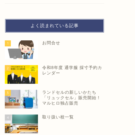
よく読まれている記事
お問合せ
1
令和8年度 通学服 採寸予約カ
2
レンダー
ランドセルの新しいかたち
3
「リュックセル」販売開始！
マルヒロ独占販売
取り扱い校一覧
4