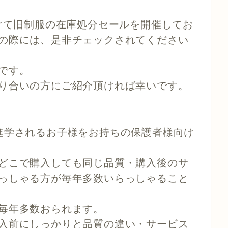
向けて旧制服の在庫処分セールを開催してお
の際には、是非チェックされてください
です。
り合いの方にご紹介頂ければ幸いです。
進学されるお子様をお持ちの保護者様向け
どこで購入しても同じ品質・購入後のサ
っしゃる方が毎年多数いらっしゃること
毎年多数おられます。
入前にしっかりと品質の違い・サービス