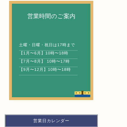
営業時間のご案内
土曜・日曜・祝日は17時まで
【1月〜6月】10時〜18時
【7月〜8月】 10時〜17時
【9月〜12月】10時〜18時
営業日カレンダー