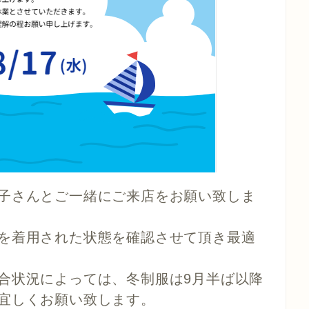
子さんとご一緒にご来店をお願い致しま
を着用された状態を確認させて頂き最適
合状況によっては、冬制服は9月半ば以降
宜しくお願い致します。