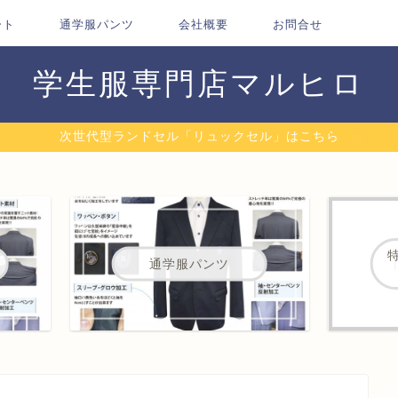
ート
通学服パンツ
会社概要
お問合せ
学生服専門店マルヒロ
次世代型ランドセル「リュックセル」はこちら
通学服パンツ