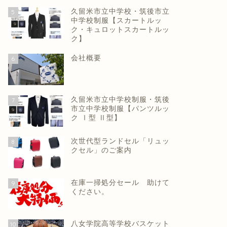
久留米市立中学校・筑後市立
5
中学校制服【スカートルッ
ク・キュロットスカートルッ
ク】
会社概要
6
久留米市立中学校制服・筑後
7
市立中学校制服【パンツルッ
ク Ⅰ型 Ⅱ型】
次世代型ランドセル「リュッ
8
クセル」のご案内
在庫一掃処分セール 助けて
9
ください。
八女学院高等学校バスケット
10