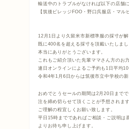
輸送中のトラブルがなければ以下の店舗
【筑後ビレッジFOO・野口呉服店・マル
12月1日より久留米市新標準服の採寸が
既に400名を超える採寸を頂戴いたしま
本当にありがとうございます。
これもご紹介頂いた先輩ママさん方のお
連日オンラインによるご予約も1日平均1
令和4年1月6日からは筑後市立中学校の
おめでとうセールの期間は2月20日まで
注を締め切らせて頂くことが予想されま
ご理解の程宜しくお願い致します。
平日15時までであればご相談・ご説明は
よりお待ち申し上げます。