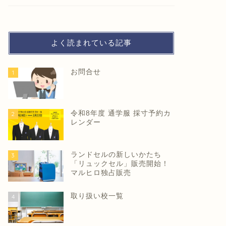
よく読まれている記事
お問合せ
1
令和8年度 通学服 採寸予約カ
2
レンダー
ランドセルの新しいかたち
3
「リュックセル」販売開始！
マルヒロ独占販売
取り扱い校一覧
4