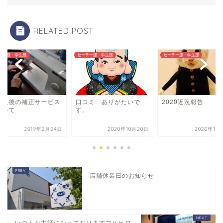
RELATED POST
ラー服・学生服
セーラー服・学生服
セーラー服・学生服
購入後の補正サービス
口コミ ありがたいで
2020近況報告
ついて
す。
2019年2月24日
2020年10月20日
2020年10
店舗休業日のお知らせ