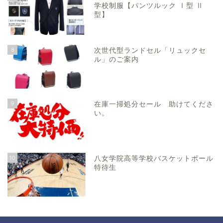
学校制服【パンツルック Ⅰ型 Ⅱ
型】
8
次世代型ランドセル「リュックセ
ル」のご案内
9
在庫一掃処分セール 助けてくださ
い。
10
八女学院高等学校バスケットボール
特待生