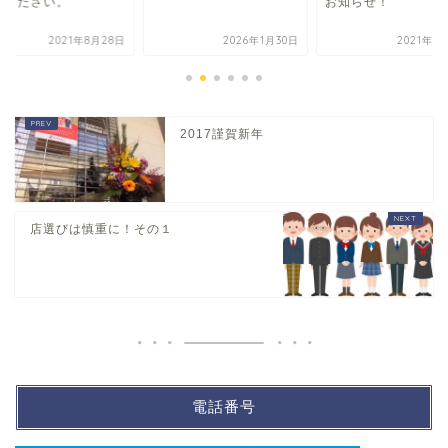
てください。
お知らせ！
2021年8月28日
2026年1月30日
2021年3
2017謹賀新年
店選びは慎重に！その１
電話番号