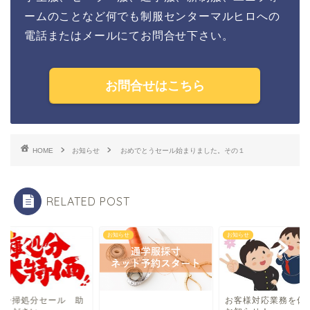
ームのことなど何でも制服センターマルヒロへの
電話またはメールにてお問合せ下さい。
お問合せはこちら
HOME
お知らせ
おめでとうセール始まりました。その１
RELATED POST
らせ
お知らせ
お知らせ
庫一掃処分セール 助
お客様対応業務を休