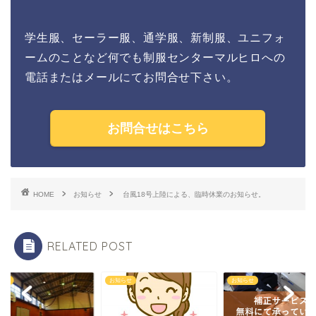
学生服、セーラー服、通学服、新制服、ユニフォ
ームのことなど何でも制服センターマルヒロへの
電話またはメールにてお問合せ下さい。
お問合せはこちら
HOME
お知らせ
台風18号上陸による、臨時休業のお知らせ。
RELATED POST
らせ
お知らせ
お知らせ