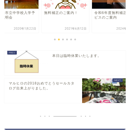
留米市立中学校入学予
無料補正のご案内！
令和6年度無料補正
者説明会
ビスのご案内
2020年1月22日
2021年6月12日
2024年7
本日は臨時休業いたします。
マルヒロの2018おめでとうセールカタ
ログ出来上がりました。