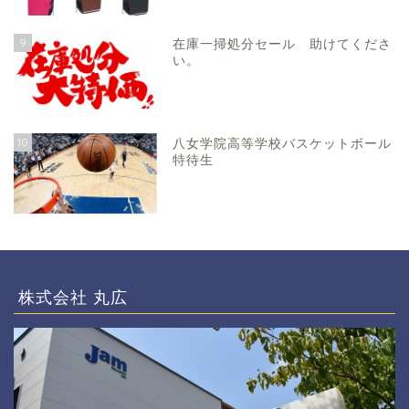
9
在庫一掃処分セール 助けてくださ
い。
10
八女学院高等学校バスケットボール
特待生
株式会社 丸広