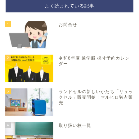
よく読まれている記事
1
お問合せ
2
令和8年度 通学服 採寸予約カレン
ダー
3
ランドセルの新しいかたち「リュッ
クセル」販売開始！マルヒロ独占販
売
4
取り扱い校一覧