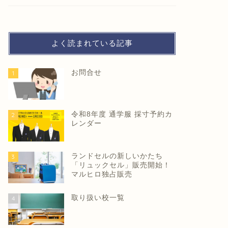
よく読まれている記事
お問合せ
1
令和8年度 通学服 採寸予約カ
2
レンダー
ランドセルの新しいかたち
3
「リュックセル」販売開始！
マルヒロ独占販売
取り扱い校一覧
4