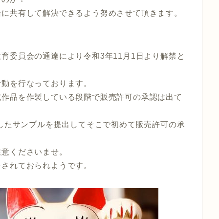
緒に共有して解決できるよう努めさせて頂きます。
育委員会の通達により令和3年11月1日より解禁と
活動を行なっております。
試作品を作製している段階で販売許可の承認は出て
製したサンプルを提出してそこで初めて販売許可の承
。
注意くださいませ。
をされておられようです。