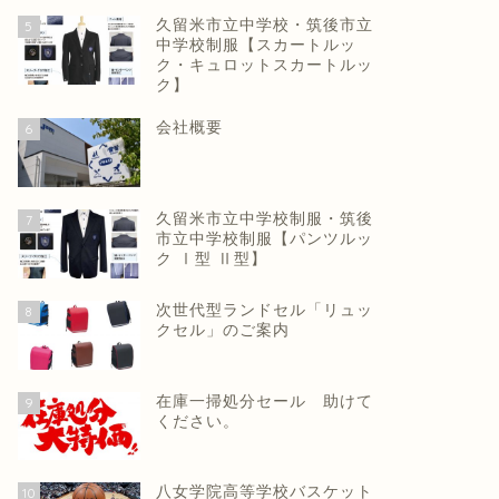
久留米市立中学校・筑後市立
5
中学校制服【スカートルッ
ク・キュロットスカートルッ
ク】
会社概要
6
久留米市立中学校制服・筑後
7
市立中学校制服【パンツルッ
ク Ⅰ型 Ⅱ型】
次世代型ランドセル「リュッ
8
クセル」のご案内
在庫一掃処分セール 助けて
9
ください。
八女学院高等学校バスケット
10