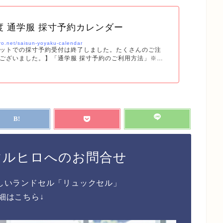
度 通学服 採寸予約カレンダー
iro.net/saisun-yoyaku-calendar
ットでの採寸予約受付は終了しました。たくさんのご注
ございました。】「通学服 採寸予約のご利用方法」※下
ネットで採寸のご予約ができます。下記、採寸予約日程
できます。※日程以外のご予約はできませんのでご注意
日までの営業時間内のみ予約可）久留米学園高等学校、八女
制服採寸はマルヒロ花畑本店で対応（ネット予約可能）
。 以下の手順どおりに進めるだけでネット予約ができ
マルヒロへのお問合せ
しいランドセル「リュックセル」
細はこちら↓