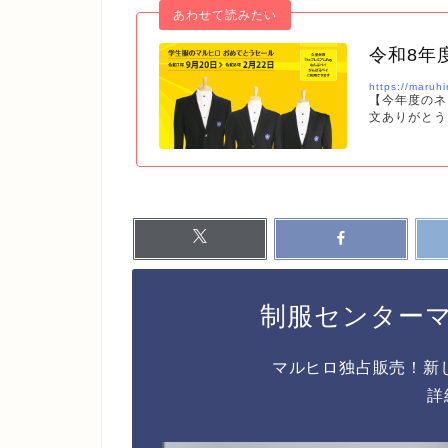
令和8年
https://maruh
【今年度のネ
文ありがとう
記の日程で、
のみご予約が
下さい。 マルヒロ花畑本店（採寸予約日程：2025年9月20日から202
6年2月24
学院中学校の
しております
ま…
制服センター
マルヒロ独占販売！新
詳