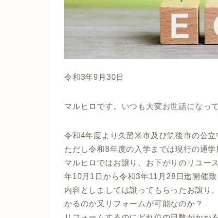
令和3年9月30日
マルヒロです。いつも大変お世話になっ
令和4年度より久留米市及び筑後市の公立
ただし令和8年度の入学までは現行の通学
マルヒロではお譲り、お下がりのリユー
年10月1日から令和3年11月28日迄開催
内容としましては譲ってもらったお譲り
かるのか又リフォームが可能なのか？
リフォームするのにどれ位の日数がかか