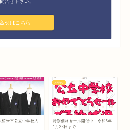
問合せ下さい。
合せはこちら
お知らせ
お
久留米市公立中学校入
特別価格セール開催中 令和6年
ご
1月28日まで
す