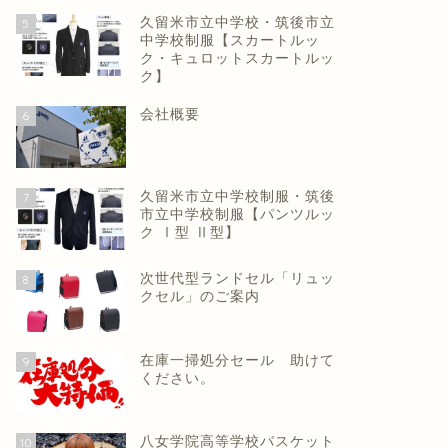
久留米市立中学校・筑後市立
5
中学校制服【スカートルッ
ク・キュロットスカートルッ
ク】
会社概要
6
久留米市立中学校制服・筑後
7
市立中学校制服【パンツルッ
ク Ⅰ型 Ⅱ型】
次世代型ランドセル「リュッ
8
クセル」のご案内
在庫一掃処分セール 助けて
9
ください。
八女学院高等学校バスケット
10