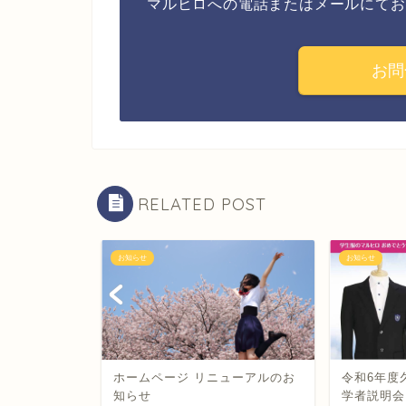
マルヒロへの電話またはメールにてお
お問
RELATED POST
お知らせ
お知らせ
標準服につ
ホームページ リニューアルのお
令和6年度
報告
知らせ
学者説明会