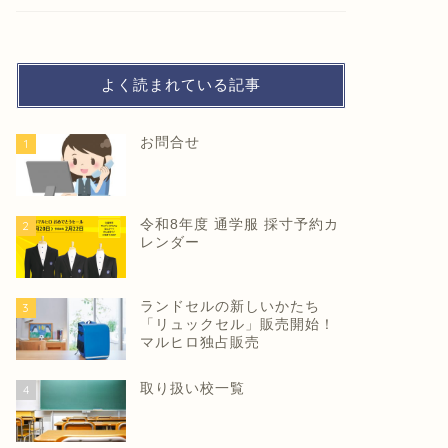
よく読まれている記事
お問合せ
1
令和8年度 通学服 採寸予約カ
2
レンダー
ランドセルの新しいかたち
3
「リュックセル」販売開始！
マルヒロ独占販売
取り扱い校一覧
4