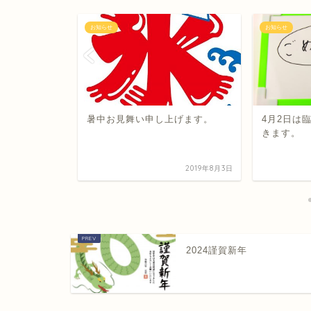
お知らせ
お知らせ
催させて頂
暑中お見舞い申し上げます。
4月2日は
きます。
2023年6月24日
2019年8月3日
2024謹賀新年