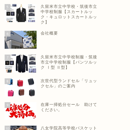
久留米市立中学校・筑後市立
5
中学校制服【スカートルッ
ク・キュロットスカートルッ
ク】
会社概要
6
久留米市立中学校制服・筑後
7
市立中学校制服【パンツルッ
ク Ⅰ型 Ⅱ型】
次世代型ランドセル「リュッ
8
クセル」のご案内
在庫一掃処分セール 助けて
9
ください。
八女学院高等学校バスケット
10