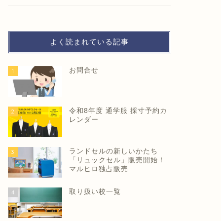
よく読まれている記事
お問合せ
1
令和8年度 通学服 採寸予約カ
2
レンダー
ランドセルの新しいかたち
3
「リュックセル」販売開始！
マルヒロ独占販売
取り扱い校一覧
4