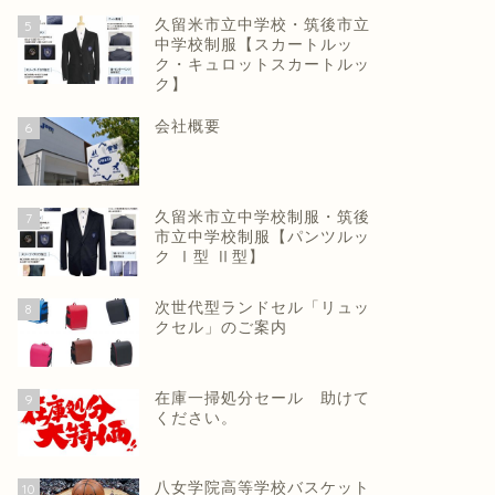
久留米市立中学校・筑後市立
5
中学校制服【スカートルッ
ク・キュロットスカートルッ
ク】
会社概要
6
久留米市立中学校制服・筑後
7
市立中学校制服【パンツルッ
ク Ⅰ型 Ⅱ型】
次世代型ランドセル「リュッ
8
クセル」のご案内
在庫一掃処分セール 助けて
9
ください。
八女学院高等学校バスケット
10