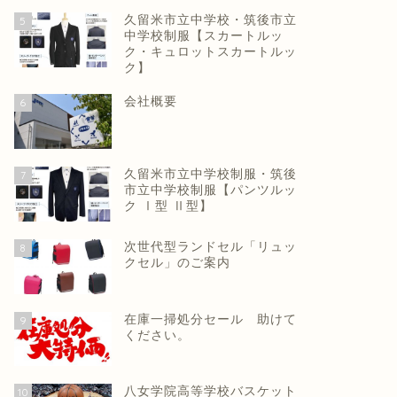
久留米市立中学校・筑後市立
5
中学校制服【スカートルッ
ク・キュロットスカートルッ
ク】
会社概要
6
久留米市立中学校制服・筑後
7
市立中学校制服【パンツルッ
ク Ⅰ型 Ⅱ型】
次世代型ランドセル「リュッ
8
クセル」のご案内
在庫一掃処分セール 助けて
9
ください。
知らせ
お知らせ
八女学院高等学校バスケット
10