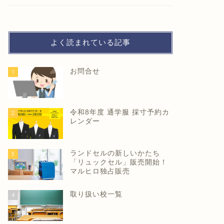
よく読まれている記事
お問合せ
1
令和8年度 通学服 採寸予約カ
2
レンダー
ランドセルの新しいかたち
3
「リュックセル」販売開始！
マルヒロ独占販売
取り扱い校一覧
4